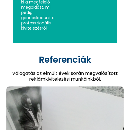
ki a megfelelő
megoldást, mi
pedig
gondoskodunk a
professzionális
kivitelezésről.
Referenciák
Válogatás az elmúlt évek során megvalósított
reklámkivitelezési munkáinkból.