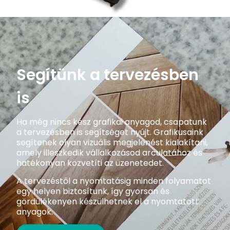
Segítünk a tervezésben
is
Ha még nincs kész grafikai anyagod, csapatunk
a tervezésben is segítséget nyújt. Grafikusaink
segítenek olyan vizuális megjelenést kialakítani,
amely illeszkedik vállalkozásod arculatához és
hatékonyan közvetíti az üzenetedet.
A tervezéstől a nyomtatásig minden folyamatot
egy helyen biztosítunk, így gyorsan és
gördülékenyen készülhetnek el a nyomtatott
anyagok.