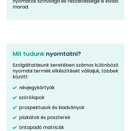
nyomatok színvilága és részletessége is kiváló
marad.
Mit tudunk
nyomtatni?
Szolgáltatásunk keretében számos különböző
nyomdai termék elkészítését vállaljuk, többek
között:
névjegykártyák
szórólapok
prospektusok és kiadványok
plakátok és poszterek
öntapadó matricák