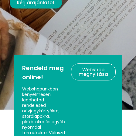
Kérj árajánlatot
Rendeld meg
Webshop
megnyitása
online!
Webshopunkban
kényelmesen
leadhatod
rendelésed
névjegykártyákra,
szórólapokra,
plakátokra és egyéb
nyomdai
termékekre. Válaszd